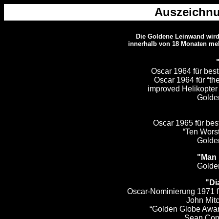
Auszeichnu
Die Goldene Leinwand wird
innerhalb von 18 Monaten mehr
Oscar 1964 für bes
Oscar 1964 für “th
improved Helikopter
Golde
Oscar 1965 für bes
“Ten Worst
Golde
"Man 
Golde
"Di
Oscar-Nominierung 1971 f
John Mitc
“Golden Globe Award
Sean Con